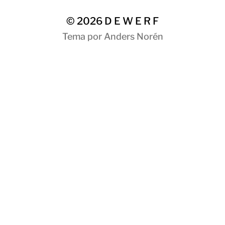
© 2026
D E W E R F
Tema por
Anders Norén