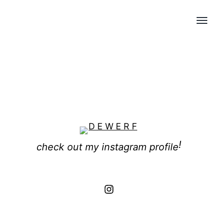
Alter
D
menú
E
W
E
R
F
!
check out my instagram profile
Instagram