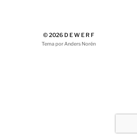
© 2026
D E W E R F
Tema por
Anders Norén