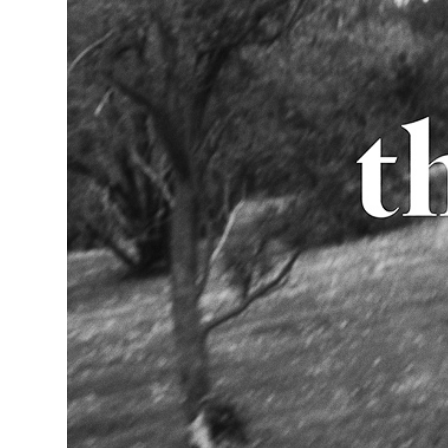
D
E
W
E
R